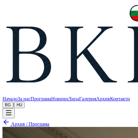
Начало
За нас
Програма
Новини
Лица
Галерия
Архив
Контакти
|
BG
HU
Архив
/
Програма