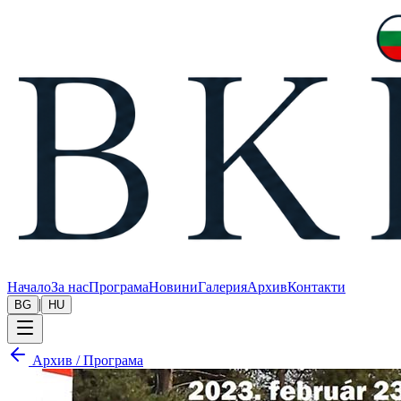
Начало
За нас
Програма
Новини
Галерия
Архив
Контакти
|
BG
HU
Архив
/
Програма