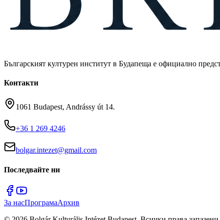
Българският културен институт в Будапеща е официално предст
Контакти
1061 Budapest, Andrássy út 14.
+36 1 269 4246
bolgar.intezet@gmail.com
Последвайте ни
За нас
Програма
Архив
©
2026
Bolgár Kulturális Intézet Budapest.
Всички права запазени