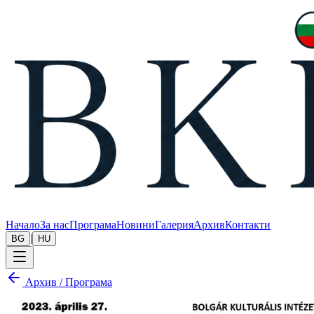
Начало
За нас
Програма
Новини
Галерия
Архив
Контакти
|
BG
HU
Архив
/
Програма