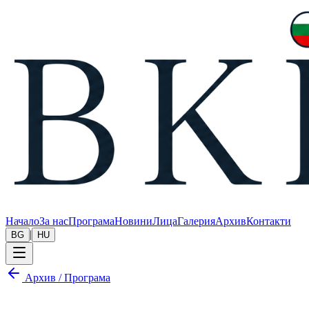
Начало
За нас
Програма
Новини
Лица
Галерия
Архив
Контакти
|
BG
HU
Архив
/
Програма