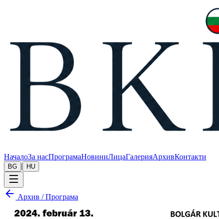
Начало
За нас
Програма
Новини
Лица
Галерия
Архив
Контакти
|
BG
HU
Архив
/
Програма