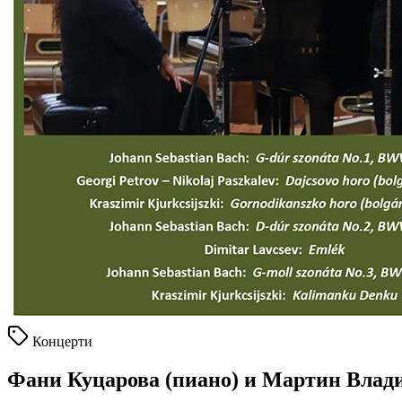
Концерти
Фани Куцарова (пиано) и Мартин Влад