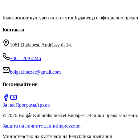
Българският културен институт в Будапеща е официално предст
Контакти
1061 Budapest, Andrássy út 14.
+36 1 269 4246
bolgar.intezet@gmail.com
Последвайте ни
За нас
Програма
Архив
©
2026
Bolgár Kulturális Intézet Budapest.
Всички права запазени
Защита на личните данни
Impresszum
Министерство на културата на Република България